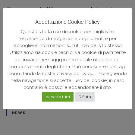
Prezzo dell’apparecchio ai
denti: da cosa dipende
Accettazione Cookie Policy
Questo sito fa uso di cookie per migliorare
POSTED ON
GIUGNO 25, 2019
l’esperienza di navigazione degli utenti e per
BY
ISTITUTO IMPLANTOLOGICO
raccogliere informazioni sull’utilizzo del sito stesso.
Utilizziamo sia cookie tecnici sia cookie di parti terze
Le diverse tipologie di apparecchio ai denti ed il
per inviare messaggi promozionali sulla base dei
prezzo indicativo per ognuno. L’apparecchio
comportamenti degli utenti. Può conoscere i dettagli
dentale (o meglio apparecchio ortodontico) è un
consultando la nostra privacy policy
qui
. Proseguendo
dispositivo medico che viene utilizzato per curare i
nella navigazione si accetta l’uso dei cookie; in caso
disallineamenti dei denti e per l’allargamento del
contrario è possibile abbandonare il sito.
palato. Quando viene prescritto dal medico vuol
accetta tutti
Rifiuta
dire infatti che è stato riscontrato un...
NEWS