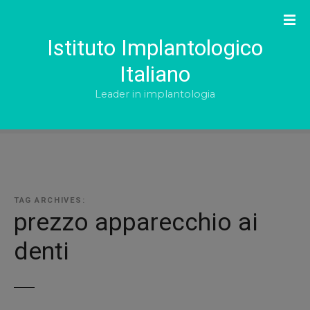
S
k
i
Istituto Implantologico
p
Italiano
t
o
Leader in implantologia
c
o
n
t
e
n
TAG ARCHIVES:
t
prezzo apparecchio ai
denti