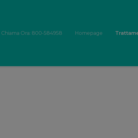
Chiama Ora: 800-584958
Homepage
Trattame