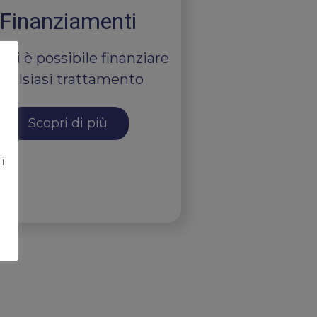
Finanziamenti
noi è possibile finanziare
ualsiasi trattamento
Scopri di più
i