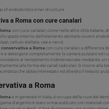
s of endodontics inner structure
iva a Roma con cure canalari
 Roma
con cure canalari, come nelle altre città italiane,
dello spazio interno dell’elemento dentario ovvero endo
i, cellule stellate, vasi e nervi).
 conservativa a Roma
con cure canalari, a differenza d
are e detergere completamente la camera pulpare ed i can
procedere al riempimento tridimensionale mediante un ma
tamente alla forma dei canali radicolari. Si ricorre alla t
aumatica che abbia interessato ed alterato il tessuto pulp
ervativa a Roma
 Roma
e in generale in Italia, si occupa della cura dei denti 
lgama d’argento è stato ormai sostituito con materiali com
olore uguali ai denti, al fine di ottenere una ricostruzione 