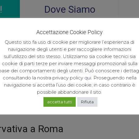
!
Dove Siamo
Via Britannia, 25/27 00183 Roma
Con 
8
Accettazione Cookie Policy
q
Questo sito fa uso di cookie per migliorare l’esperienza di
Vai a Maps
navigazione degli utenti e per raccogliere informazioni
sull’utilizzo del sito stesso. Utilizziamo sia cookie tecnici sia
cookie di parti terze per inviare messaggi promozionali sulla
base dei comportamenti degli utenti. Può conoscere i dettagl
consultando la nostra privacy policy
qui
. Proseguendo nella
navigazione si accetta l’uso dei cookie; in caso contrario è
possibile abbandonare il sito.
accetta tutti
Rifiuta
rvativa a Roma