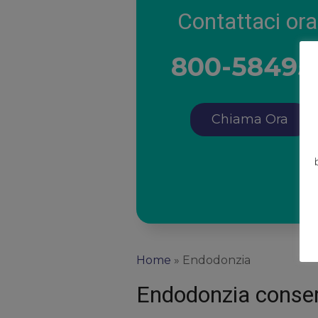
Contattaci ora
800-58495
Chiama Ora
Home
»
Endodonzia
Endodonzia conse