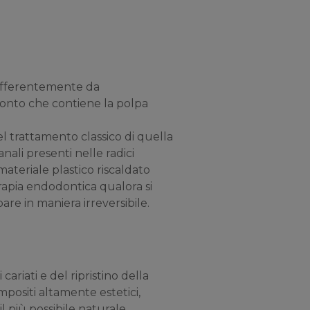
 differentemente da
donto che contiene la polpa
el trattamento classico di quella
ali presenti nelle radici
teriale plastico riscaldato
erapia endodontica qualora si
are in maniera irreversibile.
cariati e del ripristino della
positi altamente estetici,
il più possibile naturale.