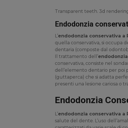
Transparent teeth. 3d rendering
Endodonzia conservat
L’
endodonzia conservativa a
quella conservativa, si occupa 
dentaria (composte dal odontoblast
Il trattamento dell’
endodonzia
conservativa, consiste nel sond
dell’elemento dentario per poi 
(guttaperca) che si adatta perfet
presenti una lesione cariosa o tr
Endodonzia Cons
L’
endodonzia conservativa a
salute del dente. L’uso dell’ama
caratterizzati da varie scale di c