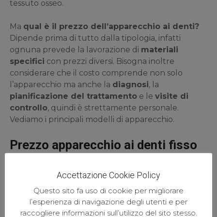
tessuto osseo.
Ma
qual è il prezzo dell’apparecchio ai denti?
Dipende prima di tutto dalla tipologia, infatti
ognuna prevede la lavorazione di
materiali
specifici
con prezzi diversi. Bisogna inoltre
considerare che il costo comprende non solo
l’apparecchio ma anche la
diagnosi
, la
pianificazione del trattamento
e le
visite di
controllo
, quindi è strettamente personale.
Vediamo i principali modelli di apparecchio.
Prezzo apparecchio ai denti fisso
Questa è la tipologia più diffusa e conosciuta.
Accettazione Cookie Policy
L’apparecchio fisso una volta installato può essere
rimosso dal dentista solo alla fine della terapia.
Questo sito fa uso di cookie per migliorare
Esistono diverse forme e dimensioni, ma quello più
l’esperienza di navigazione degli utenti e per
utilizzato è l’”
edgewise
”, formato da piccole
raccogliere informazioni sull’utilizzo del sito stesso.