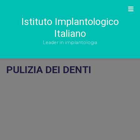
S
k
i
Istituto Implantologico
p
Italiano
t
o
Leader in implantologia
c
o
n
PULIZIA DEI DENTI
t
e
n
t