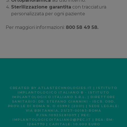
Ortopanoramica
ad uso interno.
Sterilizzazione garantita
con tracciatura
personalizzata per ogni paziente
Per maggiori informazioni:
800 58 49 58.
CREATED BY
ATLASTECHNOLOGIES.IT
| ISTITUTO
IMPLANTOLOGICO ITALIANO ® - ISTITUTO
IMPLANTOLOGICO ITALIANO S.R.L. | DIRETTORE
SANITARIO: DR. STEFANO GIANNINI - ISCR. ORD.
PROV.LE DI ROMA N. O 03992 (2001) | SEDE LEGALE:
VIA BRITANNIA, 25/27-00183-ROMA
P.IVA:10925281007 | PEC:
IMPLANTOLOGICOITALIANO@PEC.IT | REA: RM-
1264770 | CAPITALE: 10.000 EURO