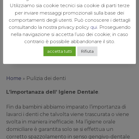
Utilizziamo sia cookie tecnici sia cookie di parti terze
per inviare messaggi promozionali sulla base dei
Scopri di più
comportamenti degli utenti. Può conoscere i dettagli
consultando la nostra privacy policy
qui
. Proseguendo
nella navigazione si accetta l’uso dei cookie; in caso
contrario è possibile abbandonare il sito.
accetta tutti
Rifiuta
Home
»
Pulizia dei denti
L’importanaza dell’ Igiene Dentale
.
Fin da bambini abbiamo imparato l’importanza di
lavarci i denti che talvolta viene trascurata o viene
svolta in maniera inefficacie. Ma l’igiene orale
domiciliare è garantita solo se si effettua un
corretto spazzolamento in senso gengivo-dentale