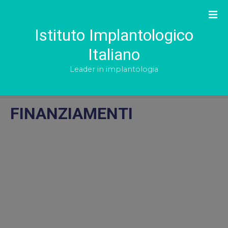
S
k
i
Istituto Implantologico
p
Italiano
t
o
Leader in implantologia
c
o
n
FINANZIAMENTI
t
e
n
t