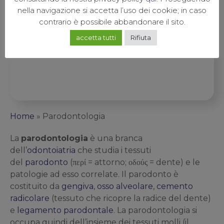
nella navigazione si accetta l’uso dei cookie; in caso
contrario è possibile abbandonare il sito.
Scopri di più
accetta tutti
Rifiuta
Home
»
Parodontologia
La
parodontologia
è una branca
dell’
odontoiatria
che studia i tessuti
del
parodonto
(περί = attorno; οδούς = dente) e le
patologie ad esso correlate. Il parodonto è
costituito da
gengiva
,
osso alveolare
,
cemento
radicolare
(tessuto che ricopre la radice del dente)
e
legamento parodontale
. La parodontologia si
occupa quindi dell’insieme dei tessuti molli (il