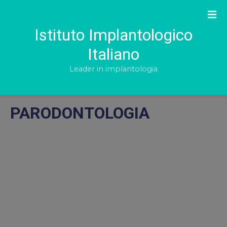
S
k
i
Istituto Implantologico
p
Italiano
t
o
Leader in implantologia
c
o
n
PARODONTOLOGIA
t
e
n
t