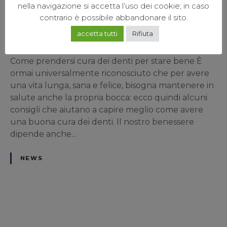
denti
nella navigazione si accetta l’uso dei cookie; in caso
contrario è possibile abbandonare il sito.
POSTED ON
FEBBRAIO 8, 2019
accetta tutti
Rifiuta
BY
ISTITUTO IMPLANTOLOGICO
Come prendersi cura dei denti per stare bene È
ormai universalmente riconosciuto che per avere
una vita lunga, sana e felice, bisogna mantenere in
salute anche la propria bocca: ecco quindi alcuni
consigli che aiutano a capire meglio come avere
una buona cura dei denti. Il nostro benessere
dipende anche...
NEWS