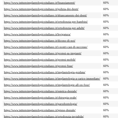
https://www.istitutoimplantologicoitaliano.it/finanziamenti/
60%
https://www.istitutoimplantologicoitaliano.it/pulizia-dei-denti/
60%
https://www.istitutoimplantologicoitaliano.it/sbiancamento-dei-denti/
60%
https://www.istitutoimplantologicoitaliano.it/ortodonzia-per-bambini/
60%
https://www.istitutoimplantologicoitaliano.it/ortodonzia-per-adulti/
60%
https://www.istitutoimplantologicoitaliano.it/levigatura/
60%
https://www.istitutoimplantologicoitaliano.it/dicono-di-noi/
60%
https://www.istitutoimplantologicoitaliano.it/i-nostri-casi-di-successo/
60%
https://www.istitutoimplantologicoitaliano.it/protesi-su-impianti/
60%
https://www.istitutoimplantologicoitaliano.it/protesi-mobili/
60%
https://www.istitutoimplantologicoitaliano.it/protesi-fisse/
60%
https://www.istitutoimplantologicoitaliano.it/implantologia-guidata/
60%
https://www.istitutoimplantologicoitaliano.it/implantologia-a-carico-immediato/
60%
https://www.istitutoimplantologicoitaliano.it/implantologie-all-on-four/
60%
https://www.istitutoimplantologicoitaliano.it/estetica-dentale/
60%
https://www.istitutoimplantologicoitaliano.it/chirurgia-orale/
60%
https://www.istitutoimplantologicoitaliano.it/parodontologia/
60%
https://www.istitutoimplantologicoitaliano.it/igiene-dentale/
60%
https://www.istitutoimplantologicoitaliano.it/ortodonzia-invisibile/
60%